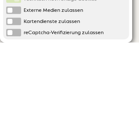
Externe Medien zulassen
Kartendienste zulassen
reCaptcha-Verifizierung zulassen
Unternehmen
Support
Über uns
Erklärung zur Barrierefreiheit
Impressum
Häufig gestellte Fragen
AGB und Datenschutz
Verträge hier kündigen