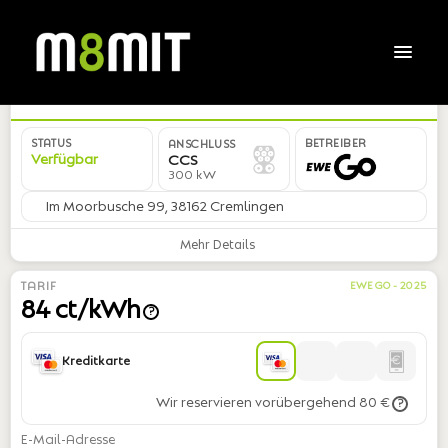
DE*2GO*EMCD1712*1B*4
STATUS
BETREIBER
ANSCHLUSS
Verfügbar
CCS
300 kW
Im Moorbusche 99, 38162 Cremlingen
Mehr Details
TARIF
EWE GO - 2025
84 ct/kWh
?
Kreditkarte
Wir reservieren vorübergehend 80 €
?
E-Mail-Adresse