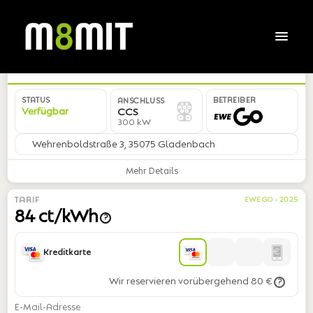
DE*2GO*EMCD1879*1A*1
STATUS
BETREIBER
ANSCHLUSS
Verfügbar
CCS
300 kW
Wehrenboldstraße 3, 35075 Gladenbach
Mehr Details
TARIF
EWE GO - 2025
84 ct/kWh
?
Kreditkarte
Wir reservieren vorübergehend 80 €
?
E-Mail-Adresse