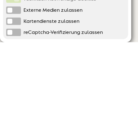
Externe Medien zulassen
Kartendienste zulassen
reCaptcha-Verifizierung zulassen
Unternehmen
Support
Über uns
Erklärung zur Barrierefreiheit
Impressum
Häufig gestellte Fragen
AGB und Datenschutz
Verträge hier kündigen