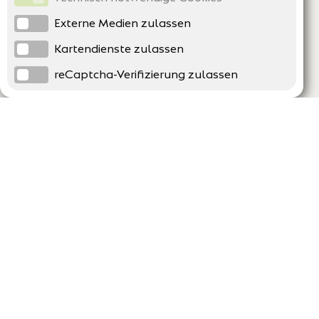
Externe Medien zulassen
Kartendienste zulassen
reCaptcha-Verifizierung zulassen
Unternehmen
Support
Über uns
Erklärung zur Barrierefreiheit
Impressum
Häufig gestellte Fragen
AGB und Datenschutz
Verträge hier kündigen