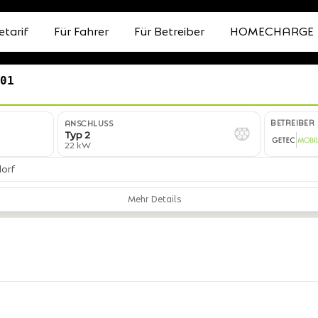
etarif
Für Fahrer
Für Betreiber
HOMECHARGE
*01
BETREIBER
ANSCHLUSS
Typ 2
22 kW
dorf
Mehr Details