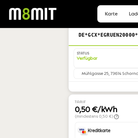
Karte
Lad
DE*GCX*EGRUEN20000
STATUS
Verfügbar
Mühlgasse 25, 73614 Schorn
TARIF
0,50 €/kWh
(mindestens 0,50 €)
?
Kreditkarte