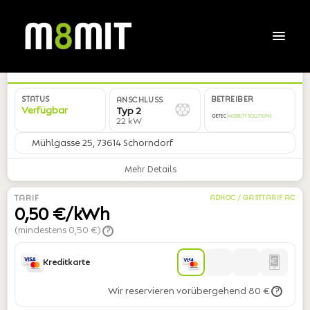
DE*GCX*EGRUEN20000*02
STATUS
BETREIBER
ANSCHLUSS
Verfügbar
Typ 2
22 kW
Mühlgasse 25, 73614 Schorndorf
Mehr Details
TARIF
ADHOC / GASTTARIF AC
0,50 €/kWh
(mindestens 0,50 €)
?
Kreditkarte
Wir reservieren vorübergehend 80 €
?