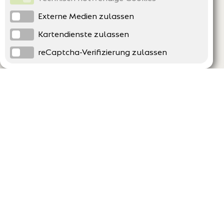
Externe Medien zulassen
Kartendienste zulassen
reCaptcha-Verifizierung zulassen
Unternehmen
Support
Über uns
Erklärung zur Barrierefreiheit
Impressum
Häufig gestellte Fragen
AGB und Datenschutz
Verträge hier kündigen