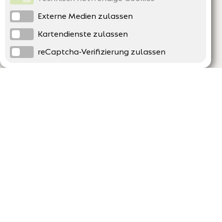
Externe Medien zulassen
Kartendienste zulassen
reCaptcha-Verifizierung zulassen
Unternehmen
Support
Über uns
Erklärung zur Barrierefreiheit
Impressum
Häufig gestellte Fragen
AGB und Datenschutz
Verträge hier kündigen