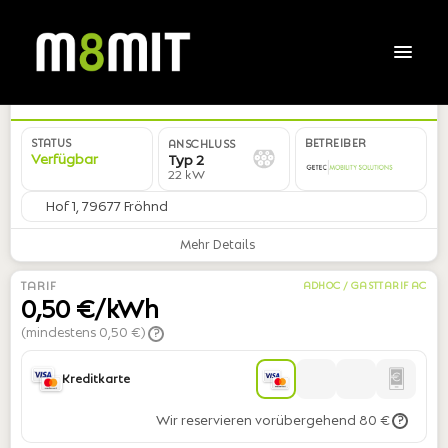
DE*GCX*EGRUEN20002*01
STATUS
BETREIBER
ANSCHLUSS
Verfügbar
Typ 2
22 kW
Hof 1, 79677 Fröhnd
Mehr Details
TARIF
ADHOC / GASTTARIF AC
0,50 €/kWh
(mindestens 0,50 €)
?
Kreditkarte
Wir reservieren vorübergehend 80 €
?