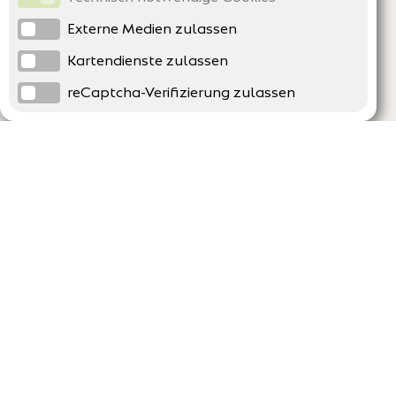
Externe Medien zulassen
Kartendienste zulassen
reCaptcha-Verifizierung zulassen
Unternehmen
Support
Über uns
Erklärung zur Barrierefreiheit
Impressum
Häufig gestellte Fragen
AGB und Datenschutz
Verträge hier kündigen