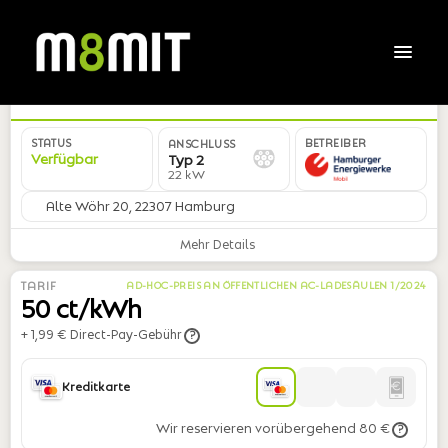
DE*HHM*E415*02
STATUS
BETREIBER
ANSCHLUSS
Verfügbar
Typ 2
22 kW
Alte Wöhr 20, 22307 Hamburg
Mehr Details
TARIF
AD-HOC-PREIS AN ÖFFENTLICHEN AC-LADESÄULEN 1/2024
50 ct/kWh
+ 1,99 € Direct-Pay-Gebühr
?
Kreditkarte
Wir reservieren vorübergehend 80 €
?