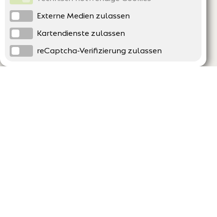
Externe Medien zulassen
Kartendienste zulassen
reCaptcha-Verifizierung zulassen
Unternehmen
Support
Über uns
Erklärung zur Barrierefreiheit
Impressum
Häufig gestellte Fragen
AGB und Datenschutz
Verträge hier kündigen