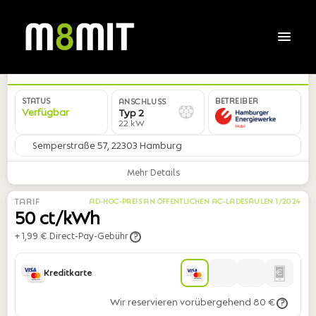
DE*HHM*E725*02
STATUS
BETREIBER
ANSCHLUSS
Verfügbar
Typ 2
22 kW
Semperstraße 57, 22303 Hamburg
Mehr Details
TARIF
AD-HOC-PREIS AN ÖFFENTLICHEN AC-LADESÄULEN 1/2024
50 ct/kWh
+ 1,99 € Direct-Pay-Gebühr
?
Kreditkarte
Wir reservieren vorübergehend 80 €
?