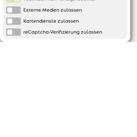
Externe Medien zulassen
Kartendienste zulassen
reCaptcha-Verifizierung zulassen
Unternehmen
Support
Über uns
Erklärung zur Barrierefreiheit
Impressum
Häufig gestellte Fragen
AGB und Datenschutz
Verträge hier kündigen