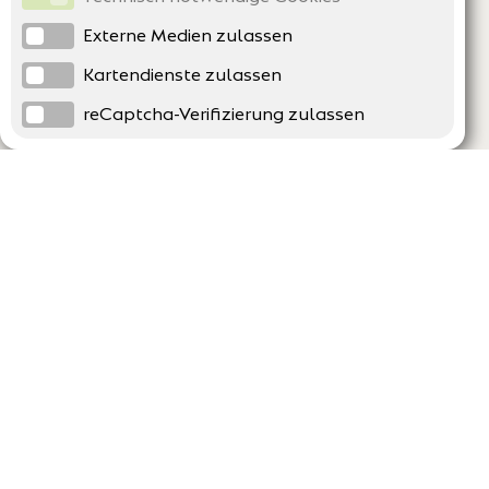
Externe Medien zulassen
Kartendienste zulassen
reCaptcha-Verifizierung zulassen
Unternehmen
Support
Über uns
Erklärung zur Barrierefreiheit
Impressum
Häufig gestellte Fragen
AGB und Datenschutz
Verträge hier kündigen