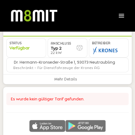
DE*MSU*EKRON*ST3*01
STATUS
BETREIBER
ANSCHLUSS
Verfügbar
Typ 2
22 kW
Dr. Hermann-Kronseder-Straße 1, 93073 Neutraubling
Beschränkt
– Für Dienstfahrzeuge der Krones AG
Mehr Details
Es wurde kein gültiger Tarif gefunden.