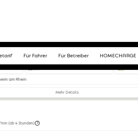
etarif
Für Fahrer
Für Betreiber
HOMECHARGE
1
BETREIBER
ANSCHLUSS
Typ 2
22 kW
heim am Rhein
Mehr Details
/min (ab 4 Stunden)
?