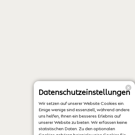
Datenschutzeinstellungen
Wir setzen auf unserer Website Cookies ein.
Einige wenige sind essenziell, während andere
uns helfen, Ihnen ein besseres Erlebnis auf
unserer Website zu bieten. Wir erfassen keine
statistischen Daten. Zu den optionalen
Cookies gehören beispielsweise Cookies für
externe Medien (z.B. YouTube), Kartendienste
(z.B. Google Maps) und reCaptcha-
Verifizierung.
Datenschutzerklärung
Alle akzeptieren (empfohlen)