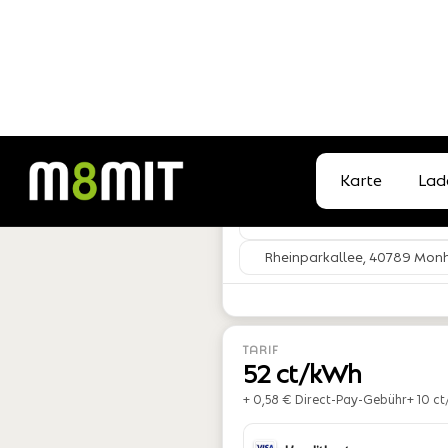
Karte
Lad
DE*003*EPHKW2072*0
STATUS
Verfügbar
Rheinparkallee, 40789 Mon
TARIF
52 ct/kWh
+ 0,58 € Direct-Pay-Gebühr
+ 10 ct
Kreditkarte