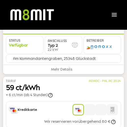
DE*NNX*ER300014*01
STATUS
BETREIBER
ANSCHLUSS
Verfügbar
Typ 2
22 kW
Am Kommandantengraben, 25348 Glückstadt
Mehr Details
TARIF
ADHOC - PHL AC 2024
59 ct/kWh
+ 6 ct/min (ab 4 Stunden)
?
Kreditkarte
Wir reservieren vorübergehend 80 €
?