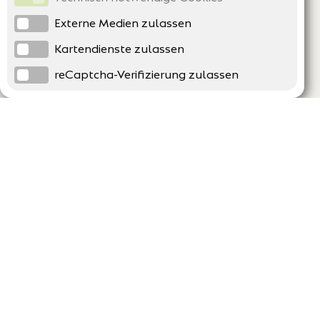
Externe Medien zulassen
Kartendienste zulassen
reCaptcha-Verifizierung zulassen
Unternehmen
Support
Über uns
Erklärung zur Barrierefreiheit
Impressum
Häufig gestellte Fragen
AGB und Datenschutz
Verträge hier kündigen