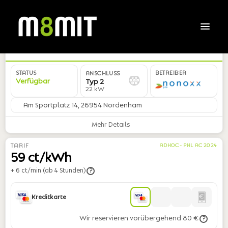
DE*NNX*ER300279*01
STATUS
BETREIBER
ANSCHLUSS
Verfügbar
Typ 2
22 kW
Am Sportplatz 14, 26954 Nordenham
Mehr Details
TARIF
ADHOC - PHL AC 2024
59 ct/kWh
+ 6 ct/min (ab 4 Stunden)
?
Kreditkarte
Wir reservieren vorübergehend 80 €
?