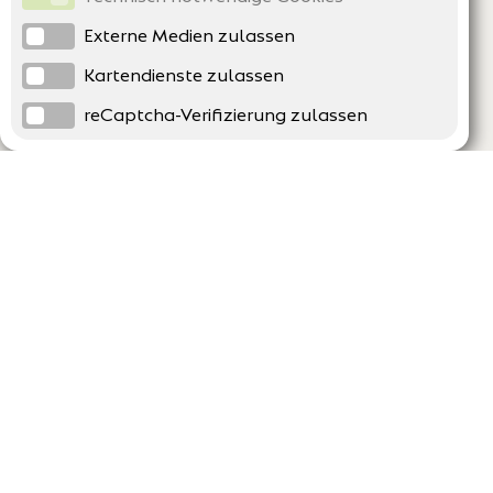
Externe Medien zulassen
Kartendienste zulassen
reCaptcha-Verifizierung zulassen
Unternehmen
Support
Über uns
Erklärung zur Barrierefreiheit
Impressum
Häufig gestellte Fragen
AGB und Datenschutz
Verträge hier kündigen