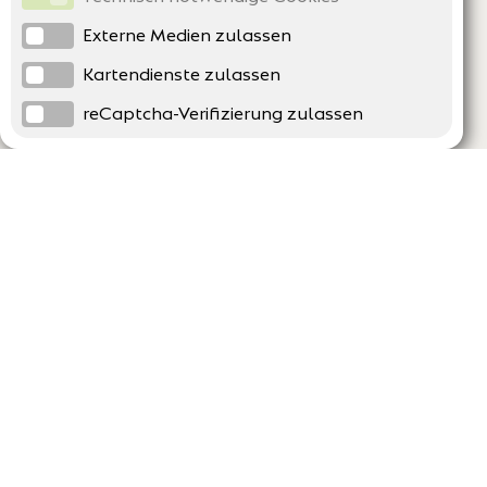
Externe Medien zulassen
Kartendienste zulassen
reCaptcha-Verifizierung zulassen
Unternehmen
Support
Über uns
Erklärung zur Barrierefreiheit
Impressum
Häufig gestellte Fragen
AGB und Datenschutz
Verträge hier kündigen