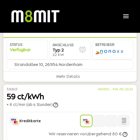
DE*NNX*ER300285*02
STATUS
BETREIBER
ANSCHLUSS
Verfügbar
Typ 2
22 kW
Strandallee 10, 26954 Nordenham
Mehr Details
TARIF
ADHOC - PHL AC 2024
59 ct/kWh
+ 6 ct/min (ab 4 Stunden)
?
Kreditkarte
Wir reservieren vorübergehend 80 €
?