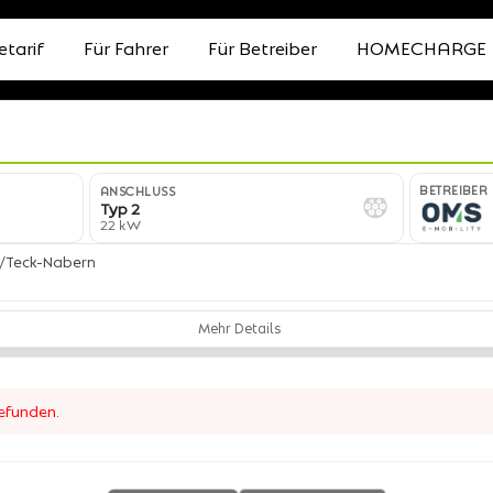
etarif
Für Fahrer
Für Betreiber
HOMECHARGE
BETREIBER
ANSCHLUSS
Typ 2
22 kW
im/Teck-Nabern
Mehr Details
gefunden.