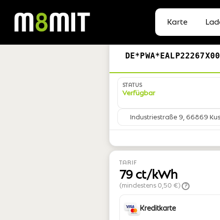
Karte
Lad
DE*PWA*EALP22267X0
STATUS
Verfügbar
Industriestraße 9, 66869 Kus
TARIF
79 ct/kWh
(mindestens 0,50 €)
?
Kreditkarte