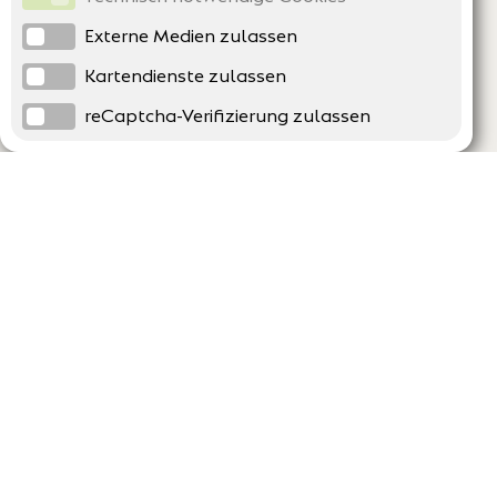
Externe Medien zulassen
Kartendienste zulassen
reCaptcha-Verifizierung zulassen
Unternehmen
Support
Über uns
Erklärung zur Barrierefreiheit
Impressum
Häufig gestellte Fragen
AGB und Datenschutz
Verträge hier kündigen