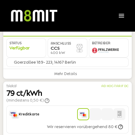
DE*PWA*EALP22541X01876*01
STATUS
BETREIBER
ANSCHLUSS
Verfügbar
CCS
400 kW
Goerzallee 189- 223, 14167 Berlin
Mehr Details
TARIF
AD HOC-TARIF DC
79 ct/kWh
(mindestens 0,50 €)
?
Kreditkarte
Wir reservieren vorübergehend 80 €
?