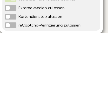
Externe Medien zulassen
Kartendienste zulassen
reCaptcha-Verifizierung zulassen
Unternehmen
Support
Über uns
Erklärung zur Barrierefreiheit
Impressum
Häufig gestellte Fragen
AGB und Datenschutz
Verträge hier kündigen