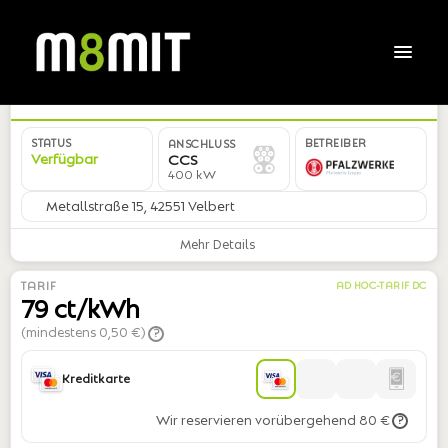
DE*PWA*EALP22541X01904*02
STATUS
BETREIBER
ANSCHLUSS
Verfügbar
CCS
400 kW
Metallstraße 15, 42551 Velbert
Mehr Details
TARIF
AD HOC-TARIF DC
79 ct/kWh
(mindestens 0,50 €)
?
Kreditkarte
Wir reservieren vorübergehend 80 €
?