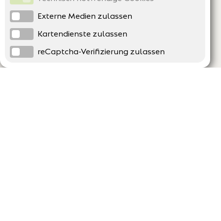
Externe Medien zulassen
Kartendienste zulassen
reCaptcha-Verifizierung zulassen
Unternehmen
Support
Über uns
Erklärung zur Barrierefreiheit
Impressum
Häufig gestellte Fragen
AGB und Datenschutz
Verträge hier kündigen