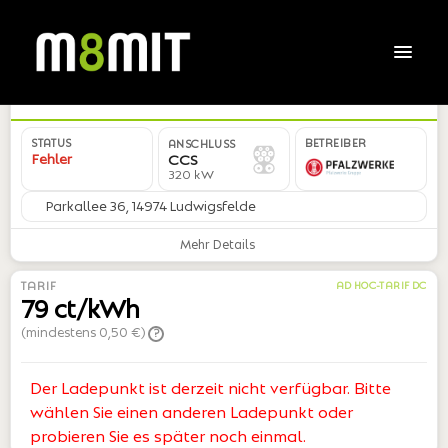
DE*PWA*EENC22285X01490*02
STATUS
BETREIBER
ANSCHLUSS
Fehler
CCS
320 kW
Parkallee 36, 14974 Ludwigsfelde
Mehr Details
TARIF
AD HOC-TARIF DC
79 ct/kWh
(mindestens 0,50 €)
?
Der Ladepunkt ist derzeit nicht verfügbar. Bitte
wählen Sie einen anderen Ladepunkt oder
probieren Sie es später noch einmal.