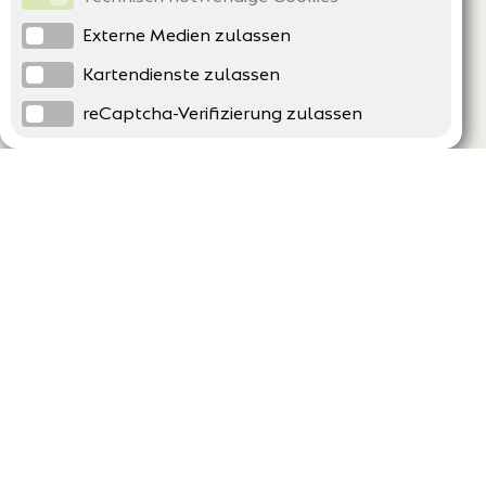
Externe Medien zulassen
Kartendienste zulassen
reCaptcha-Verifizierung zulassen
Unternehmen
Support
Über uns
Erklärung zur Barrierefreiheit
Impressum
Häufig gestellte Fragen
AGB und Datenschutz
Verträge hier kündigen