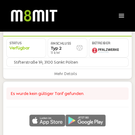
AT*PWA*EENC24425X01306*04
STATUS
BETREIBER
ANSCHLUSS
Verfügbar
Typ 2
11 kW
Stifterstraße 1A, 3100 Sankt Pölten
Mehr Details
Es wurde kein gültiger Tarif gefunden.