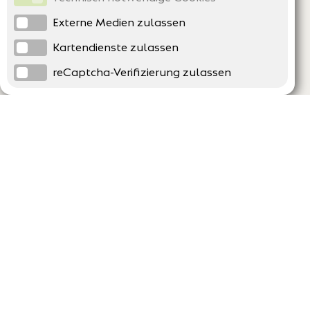
Externe Medien zulassen
Kartendienste zulassen
reCaptcha-Verifizierung zulassen
Unternehmen
Support
Über uns
Erklärung zur Barrierefreiheit
Impressum
Häufig gestellte Fragen
AGB und Datenschutz
Verträge hier kündigen