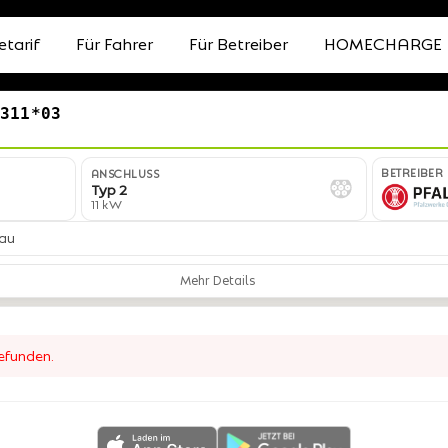
etarif
Für Fahrer
Für Betreiber
HOMECHARGE
1311*03
BETREIBER
ANSCHLUSS
Typ 2
11 kW
gau
Mehr Details
gefunden.