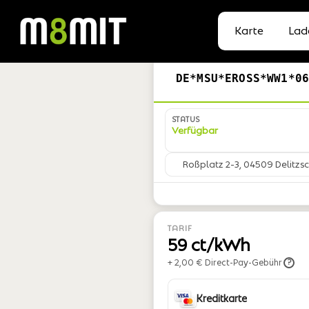
Karte
Lad
DE*MSU*EROSS*WW1*0
STATUS
Verfügbar
Roßplatz 2-3, 04509 Delitzs
TARIF
59 ct/kWh
+ 2,00 € Direct-Pay-Gebühr
?
Kreditkarte