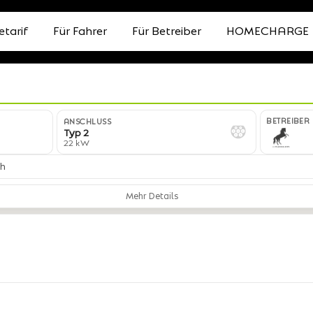
etarif
Für Fahrer
Für Betreiber
HOMECHARGE
6
BETREIBER
ANSCHLUSS
Typ 2
22 kW
ch
Mehr Details