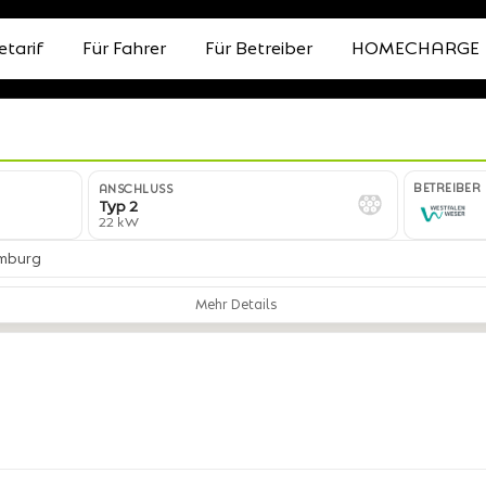
etarif
Für Fahrer
Für Betreiber
HOMECHARGE
BETREIBER
ANSCHLUSS
Typ 2
22 kW
amburg
Mehr Details