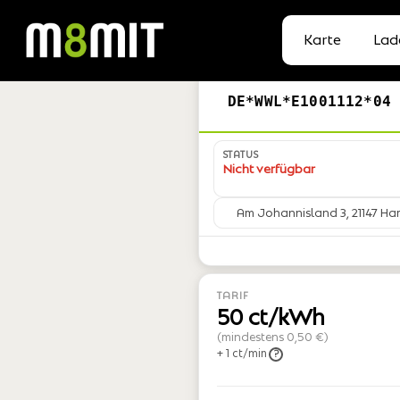
Karte
Lad
DE*WWL*E1001112*04
STATUS
Nicht verfügbar
Am Johannisland 3, 21147 H
TARIF
50 ct/kWh
(mindestens 0,50 €)
+ 1 ct/min
?