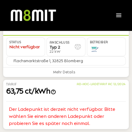
DE*WWL*E00*01
STATUS
BETREIBER
ANSCHLUSS
Nicht verfügbar
Typ 2
22 kW
Flachsmarktstraße 1, 32825 Blomberg
Mehr Details
TARIF
AD-HOC-LADETARIF AC 12/2024
63,75 ct/kWh
?
Der Ladepunkt ist derzeit nicht verfügbar. Bitte
wählen Sie einen anderen Ladepunkt oder
probieren Sie es später noch einmal.