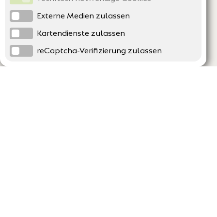
Externe Medien zulassen
Kartendienste zulassen
reCaptcha-Verifizierung zulassen
Unternehmen
Support
Über uns
Erklärung zur Barrierefreiheit
Impressum
Häufig gestellte Fragen
AGB und Datenschutz
Verträge hier kündigen