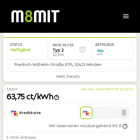
DE*WWL*E48700*04
STATUS
BETREIBER
ANSCHLUSS
Verfügbar
Typ 2
22 kW
Friedrich-Wilhelm-Straße 87A, 32423 Minden
Mehr Details
TARIF
AD-HOC-LADETARIF AC 12/2024
63,75 ct/kWh
?
Kreditkarte
Wir reservieren vorübergehend 80 €
?
E-Mail-Adresse