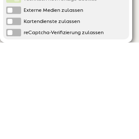
Externe Medien zulassen
Kartendienste zulassen
reCaptcha-Verifizierung zulassen
Unternehmen
Support
Über uns
Erklärung zur Barrierefreiheit
Impressum
Häufig gestellte Fragen
AGB und Datenschutz
Verträge hier kündigen