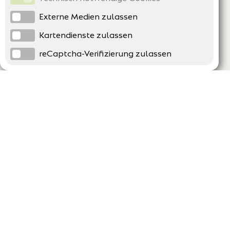
Externe Medien zulassen
Kartendienste zulassen
reCaptcha-Verifizierung zulassen
Unternehmen
Support
Über uns
Erklärung zur Barrierefreiheit
Impressum
Häufig gestellte Fragen
AGB und Datenschutz
Verträge hier kündigen