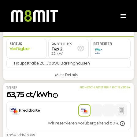
DE*WWL*E50320*05
STATUS
BETREIBER
ANSCHLUSS
Verfügbar
Typ 2
22 kW
Hauptstraße 20, 30890 Barsinghausen
Mehr Details
TARIF
AD-HOC-LADETARIF AC 12/2024
63,75 ct/kWh
?
Kreditkarte
Wir reservieren vorübergehend 80 €
?
E-Mail-Adresse