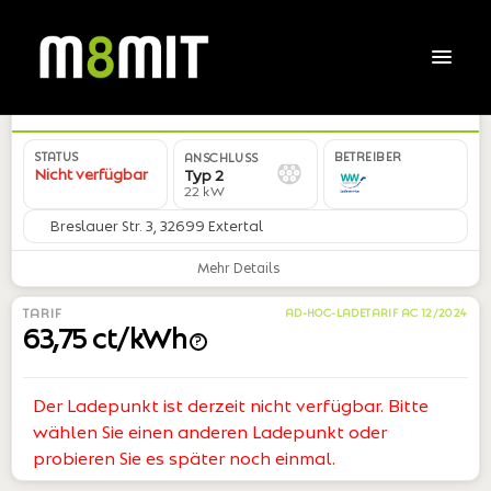
DE*WWL*E56CA2*05
STATUS
BETREIBER
ANSCHLUSS
Nicht verfügbar
Typ 2
22 kW
Breslauer Str. 3, 32699 Extertal
Mehr Details
TARIF
AD-HOC-LADETARIF AC 12/2024
63,75 ct/kWh
?
Der Ladepunkt ist derzeit nicht verfügbar. Bitte
wählen Sie einen anderen Ladepunkt oder
probieren Sie es später noch einmal.