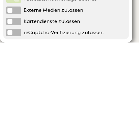
Externe Medien zulassen
Kartendienste zulassen
reCaptcha-Verifizierung zulassen
Unternehmen
Support
Über uns
Erklärung zur Barrierefreiheit
Impressum
Häufig gestellte Fragen
AGB und Datenschutz
Verträge hier kündigen