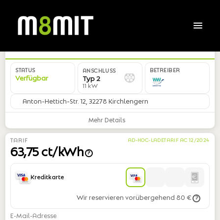
DE*WWL*E58AA2*05
STATUS
BETREIBER
ANSCHLUSS
Verfügbar
Typ 2
11 kW
Anton-Hettich-Str. 12, 32278 Kirchlengern
Mehr Details
TARIF
AD-HOC-LADETARIF AC 12/2024
63,75 ct/kWh
?
Kreditkarte
Wir reservieren vorübergehend 80 €
?
E-Mail-Adresse