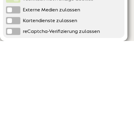
Externe Medien zulassen
Kartendienste zulassen
reCaptcha-Verifizierung zulassen
Unternehmen
Support
Über uns
Erklärung zur Barrierefreiheit
Impressum
Häufig gestellte Fragen
AGB und Datenschutz
Verträge hier kündigen