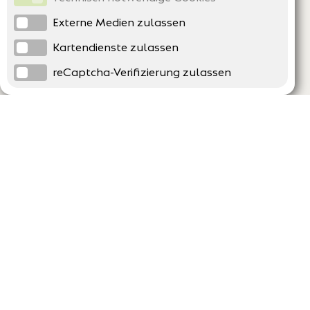
Externe Medien zulassen
Kartendienste zulassen
reCaptcha-Verifizierung zulassen
Unternehmen
Support
Über uns
Erklärung zur Barrierefreiheit
Impressum
Häufig gestellte Fragen
AGB und Datenschutz
Verträge hier kündigen