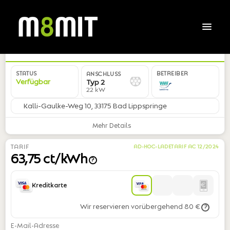
DE*WWL*E6400202*04
STATUS
BETREIBER
ANSCHLUSS
Verfügbar
Typ 2
22 kW
Kalli-Gaulke-Weg 10, 33175 Bad Lippspringe
Mehr Details
TARIF
AD-HOC-LADETARIF AC 12/2024
63,75 ct/kWh
?
Kreditkarte
Wir reservieren vorübergehend 80 €
?
E-Mail-Adresse