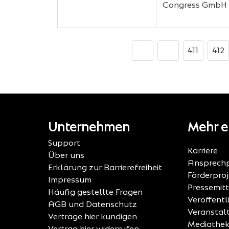
Congress GmbH
411
412
Unternehmen
Mehr e
Support
Karriere
Über uns
Ansprechp
Erklärung zur Barrierefreiheit
Förderpro
Impressum
Pressemit
Häufig gestellte Fragen
Veröffent
AGB und Datenschutz
Veranstal
Verträge hier kündigen
Mediathe
Vertrag hier widerrufen