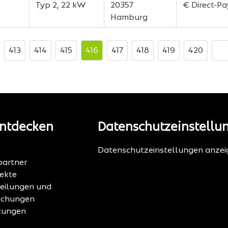
Typ 2, 22 kW
20357
€ Direct-P
Hamburg
413
414
415
416
417
418
419
420
ntdecken
Datenschutzeinstellu
Datenschutzeinstellungen anzei
artner
jekte
teilungen und
lichungen
tungen
k