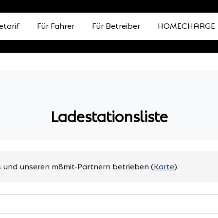
etarif
Für Fahrer
Für Betreiber
HOMECHARGE
Ladestationsliste
 und unseren m8mit-Partnern betrieben
(
Karte
).