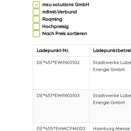
msu solutions GmbH
m8mit-Verbund
Roaming
Hochpreisig
Nach Preis sortieren
Ladepunkt-Nr.
Ladepunktbetrei
DE*451*EWAK0102
Stadtwerke Lüb
Energie GmbH
DE*451*EWAK0103
Stadtwerke Lüb
Energie GmbH
DE*455*EHMCPM002
Hamburg Messe