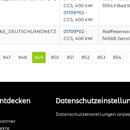
CCS, 400 kW
55543
Bad 
01708*02
-
CCS, 400 kW
KE_DEUTSCHLANDNETZ
01709*02
-
Raiffeisenst
CCS, 400 kW
54568
Gerol
847
848
849
850
851
852
853
854
ntdecken
Datenschutzeinstellu
Datenschutzeinstellungen anzei
artner
jekte