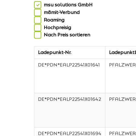
msu solutions GmbH
m8mit-Verbund
Roaming
Hochpreisig
Nach Preis sortieren
Ladepunkt-Nr.
Ladepunktb
DE*PDN*EALP22541X01641
PFALZWER
DE*PDN*EALP22541X01642
PFALZWER
DE*PDN*EALP22541X01694
PFALZWER