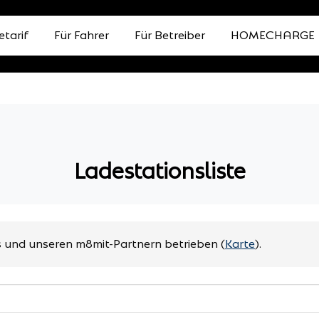
etarif
Für Fahrer
Für Betreiber
HOMECHARGE
Ladestationsliste
 und unseren m8mit-Partnern betrieben
(
Karte
).