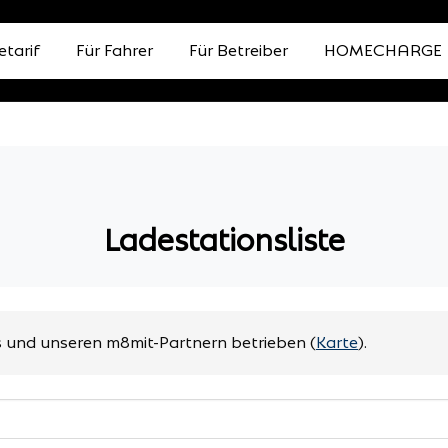
etarif
Für Fahrer
Für Betreiber
HOMECHARGE
Ladestationsliste
 und unseren m8mit-Partnern betrieben
(
Karte
).