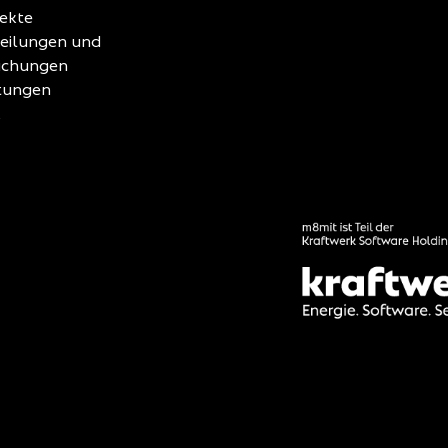
jekte
teilungen und
lichungen
tungen
k