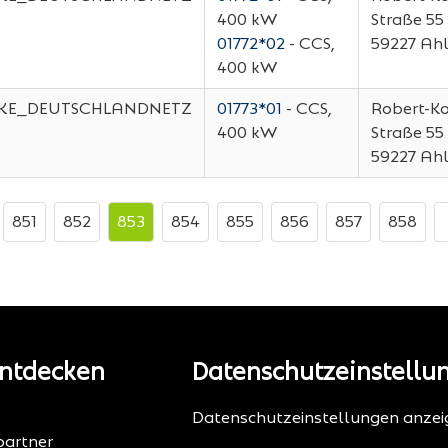
400 kW
Straße 55
01772*02
- CCS,
59227
Ah
400 kW
KE_DEUTSCHLANDNETZ
01773*01
- CCS,
Robert-K
400 kW
Straße 55
59227
Ah
851
852
853
854
855
856
857
858
ntdecken
Datenschutzeinstellu
Datenschutzeinstellungen anzei
artner